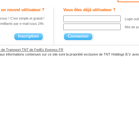
 un nouvel utilisateur ?
Vous êtes déjà utilisateur ?
vous ! C'est simple et gratuit !
Login oub
ntifiants par e-mail sous 24h.
Mot de pa
Inscription
Connexion
et de Transport TNT de FedEx Express FR
ifs aux informations contenues sur ce site sont la propriété exclusive de TNT Holdings B.V. av