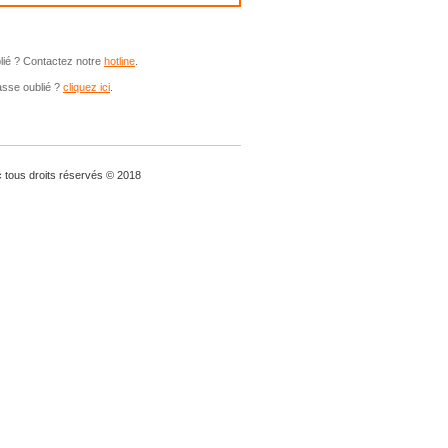
lié ? Contactez notre
hotline
.
sse oublié ?
cliquez ici
.
ec tous droits réservés © 2018