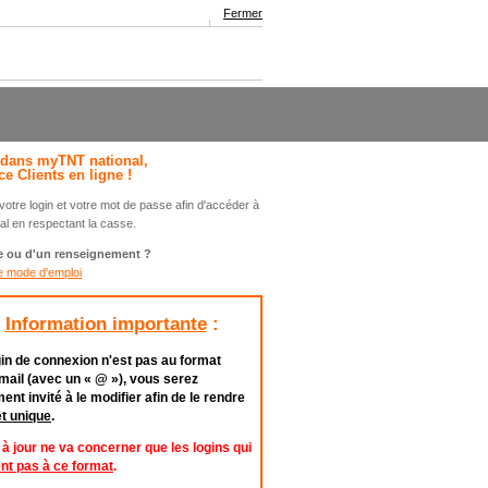
Fermer
dans myTNT national,
ce Clients en ligne !
r votre login et votre mot de passe afin d'accéder à
l en respectant la casse.
e ou d'un renseignement ?
e mode d'emploi
Information importante
:
gin de connexion n'est pas au format
mail (avec un « @ »), vous serez
nt invité à le modifier afin de le rendre
t unique
.
à jour ne va concerner que les logins qui
nt pas à ce format
.