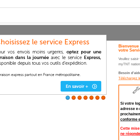
Bienvenue 
votre Servi
Veuillez saisi
myTNT nationa
Besoin d'aid
Téléchargez l
Si votre lo
adresse e-
prochaineme
conforme e
Cette mise 
ne réponde